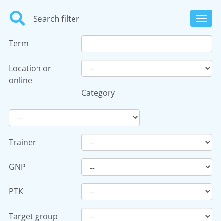
Search filter
Toggl
navig
Term
Location or
online
Category
Trainer
GNP
PTK
Target group