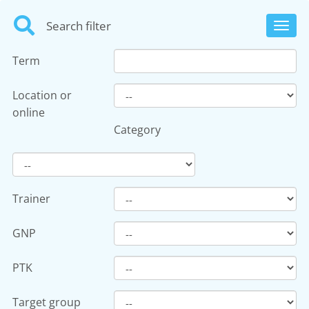
Search filter
Toggl
navig
Term
Location or
online
Category
Trainer
GNP
PTK
Target group