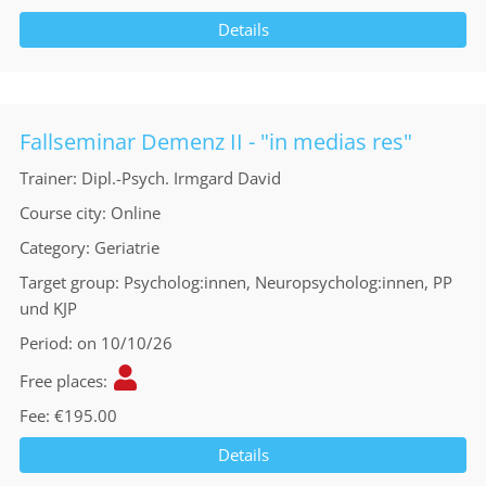
Details
Fallseminar Demenz II - "in medias res"
Trainer
Dipl.-Psych. Irmgard David
Course city
Online
Category
Geriatrie
Target group
Psycholog:innen, Neuropsycholog:innen, PP
und KJP
Period
on 10/10/26
Free places
Fee
€195.00
Details