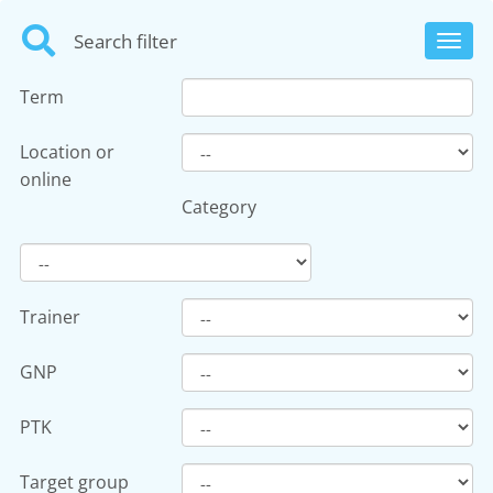
Search filter
Toggl
navig
Term
Location or
online
Category
Trainer
GNP
PTK
Target group