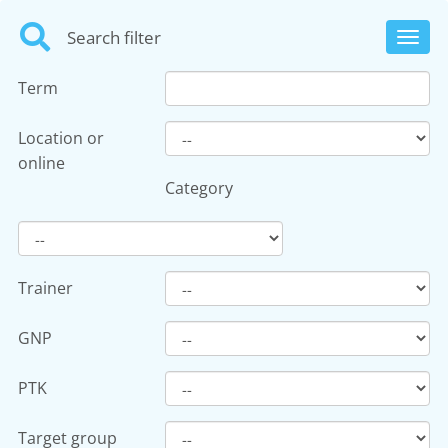
Search filter
Toggl
navig
Term
Location or
online
Category
Trainer
GNP
PTK
Target group