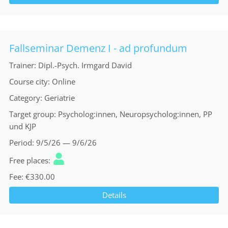
Fallseminar Demenz I - ad profundum
Trainer
Dipl.-Psych. Irmgard David
Course city
Online
Category
Geriatrie
Target group
Psycholog:innen, Neuropsycholog:innen, PP
und KJP
Period
9/5/26 — 9/6/26
Free places
Fee
€330.00
Details