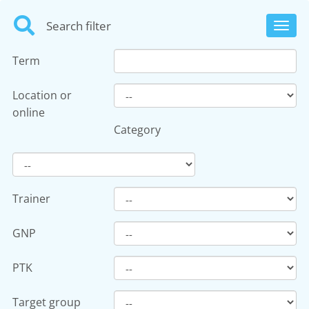
Search filter
Toggl
navig
Term
Location or
online
Category
Trainer
GNP
PTK
Target group