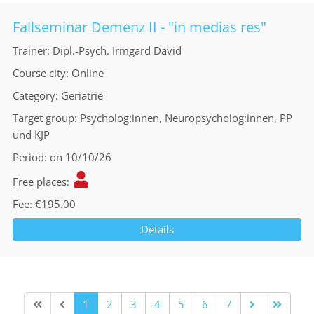
Fallseminar Demenz II - "in medias res"
Trainer
Dipl.-Psych. Irmgard David
Course city
Online
Category
Geriatrie
Target group
Psycholog:innen, Neuropsycholog:innen, PP
und KJP
Period
on 10/10/26
Free places
Fee
€195.00
Details
1
2
3
4
5
6
7