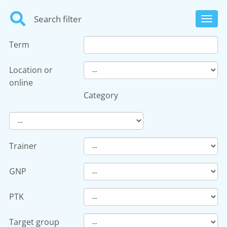
Search filter
Toggl
navig
Term
Location or
online
Category
Trainer
GNP
PTK
Target group