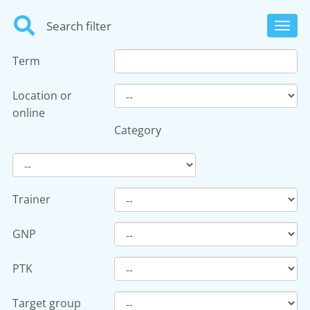
Search filter
Toggl
navig
Term
Location or
online
Category
Trainer
GNP
PTK
Target group