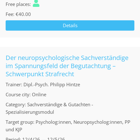
Free places
Fee
€40.00
Details
Der neuropsychologische Sachverständige
im Spannungsfeld der Begutachtung –
Schwerpunkt Strafrecht
Trainer
Dipl.-Psych. Philipp Hintze
Course city
Online
Category
Sachverständige & Gutachten -
Spezialisierungsmodul
Target group
Psycholog:innen, Neuropsycholog:innen, PP
und KJP
Period
12/4/26 — 12/5/26