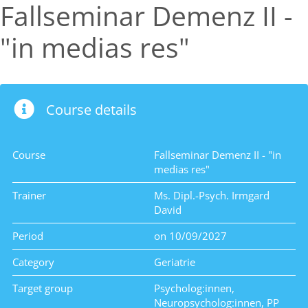
Fallseminar Demenz II -
"in medias res"
Course details
Course
Fallseminar Demenz II - "in
medias res"
Trainer
Ms. Dipl.-Psych. Irmgard
David
Period
on 10/09/2027
Category
Geriatrie
Target group
Psycholog:innen,
Neuropsycholog:innen, PP