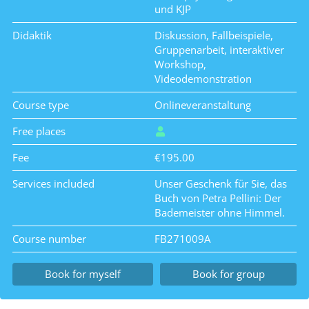
und KJP
Didaktik
Diskussion, Fallbeispiele,
Gruppenarbeit, interaktiver
Workshop,
Videodemonstration
Course type
Onlineveranstaltung
Free places
Fee
€195.00
Services included
Unser Geschenk für Sie, das
Buch von Petra Pellini: Der
Bademeister ohne Himmel.
Course number
FB271009A
Book for myself
Book for group