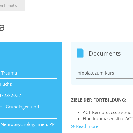
onfirmation
a
Documents
i Trauma
Infoblatt zum Kurs
 Fuchs
1/23/2027
ZIELE DER FORTBILDUNG:
e - Grundlagen und
ACT-Kernprozesse geziel
Eine traumasensible ACT
 Neuropsycholog:innen, PP
integriert
Read more
Sicherheit und Stabilisie