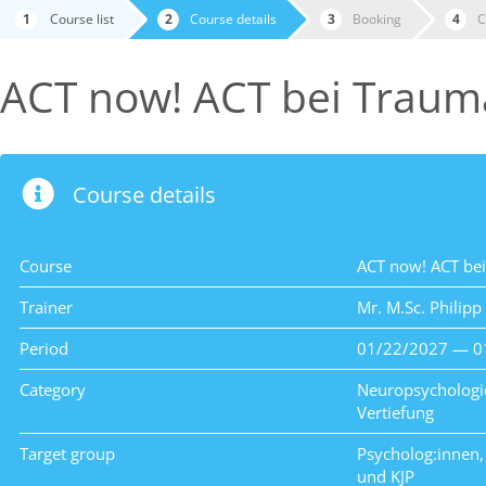
Course list
Course details
Booking
C
ACT now! ACT bei Traum
Course details
Course
ACT now! ACT be
Trainer
Mr. M.Sc. Philipp
Period
01/22/2027 — 0
Category
Neuropsychologi
Vertiefung
Target group
Psycholog:innen,
und KJP