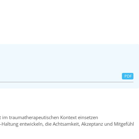
PDF
t im traumatherapeutischen Kontext einsetzen
-Haltung entwickeln, die Achtsamkeit, Akzeptanz und Mitgefühl
rung bei traumatisierten Patient:innen herstellen