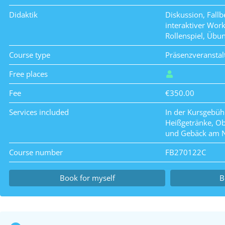
Didaktik
Diskussion, Fallb
interaktiver Wor
Rollenspiel, Übu
Course type
Präsenzveranstal
Free places
Fee
€350.00
Services included
In der Kursgebüh
Heißgetränke, Obs
und Gebäck am N
Course number
FB270122C
Book for myself
B