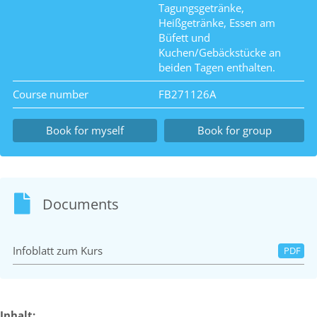
Tagungsgetränke,
Heißgetränke, Essen am
Büfett und
Kuchen/Gebäckstücke an
beiden Tagen enthalten.
Course number
FB271126A
Book for myself
Book for group
Documents
Infoblatt zum Kurs
PDF
Inhalt: