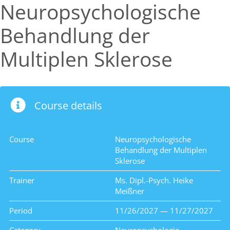
Neuropsychologische
Behandlung der
Multiplen Sklerose
Course details
Course
Neuropsychologische
Behandlung der Multiplen
Sklerose
Trainer
Ms. Dipl.-Psych. Heike
Meißner
Period
11/26/2027 — 11/27/2027