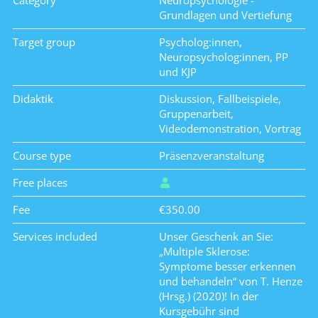
Category
Neuropsychologie -
Grundlagen und Vertiefung
Target group
Psycholog:innen,
Neuropsycholog:innen, PP
und KJP
Didaktik
Diskussion, Fallbeispiele,
Gruppenarbeit,
Videodemonstration, Vortrag
Course type
Präsenzveranstaltung
Free places
Fee
€350.00
Services included
Unser Geschenk an Sie:
„Multiple Sklerose:
Symptome besser erkennen
und behandeln“ von T. Henze
(Hrsg.) (2020)! In der
Kursgebühr sind